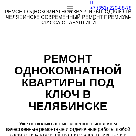
+7 (351) 220-88-78
Toggle
РЕМОНТ ОДНОКОМНАТНОЙ КВАРТИРЫ ПОД КЛЮЧ В
navigation
ЧЕЛЯБИНСКЕ
СОВРЕМЕННЫЙ РЕМОНТ ПРЕМИУМ-
КЛАССА С ГАРАНТИЕЙ
РЕМОНТ
ОДНОКОМНАТНОЙ
КВАРТИРЫ ПОД
КЛЮЧ В
ЧЕЛЯБИНСКЕ
Уже несколько лет мы успешно выполняем
качественные ремонтные и отделочные работы любой
сложности как во всей квартире «под ключ», так и в